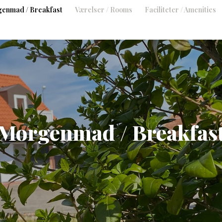
enmad / Breakfast
Værelser / Rooms
Faciliteter / Amenities
Morgenmad / Breakfas